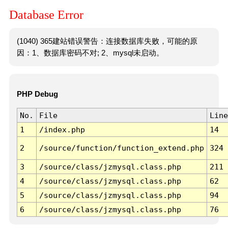
Database Error
(1040) 365建站错误警告：连接数据库失败，可能的原
因：1、数据库密码不对; 2、mysql未启动。
PHP Debug
No.
File
Line
1
/index.php
14
2
/source/function/function_extend.php
324
3
/source/class/jzmysql.class.php
211
4
/source/class/jzmysql.class.php
62
5
/source/class/jzmysql.class.php
94
6
/source/class/jzmysql.class.php
76