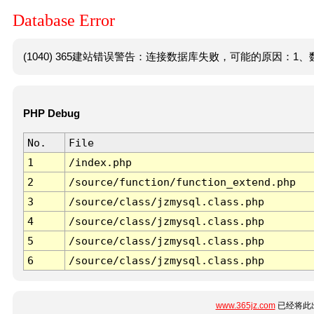
Database Error
(1040) 365建站错误警告：连接数据库失败，可能的原因：1、数
PHP Debug
No.
File
1
/index.php
2
/source/function/function_extend.php
3
/source/class/jzmysql.class.php
4
/source/class/jzmysql.class.php
5
/source/class/jzmysql.class.php
6
/source/class/jzmysql.class.php
www.365jz.com
已经将此