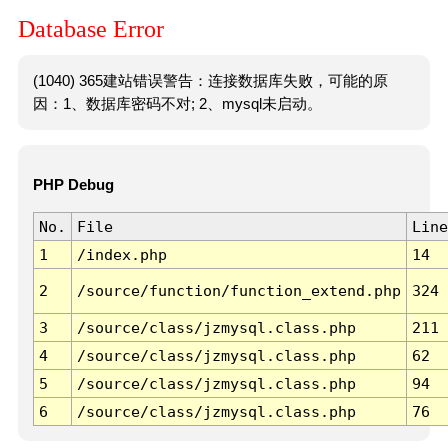
Database Error
(1040) 365建站错误警告：连接数据库失败，可能的原
因：1、数据库密码不对; 2、mysql未启动。
PHP Debug
No.
File
Line
1
/index.php
14
2
/source/function/function_extend.php
324
3
/source/class/jzmysql.class.php
211
4
/source/class/jzmysql.class.php
62
5
/source/class/jzmysql.class.php
94
6
/source/class/jzmysql.class.php
76