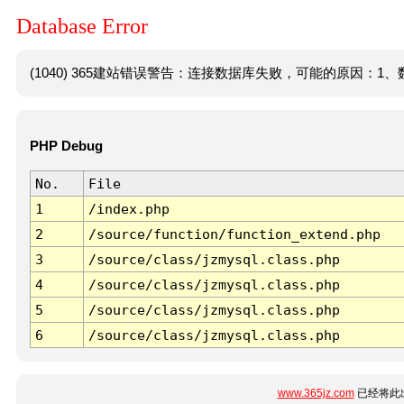
Database Error
(1040) 365建站错误警告：连接数据库失败，可能的原因：1、数
PHP Debug
No.
File
1
/index.php
2
/source/function/function_extend.php
3
/source/class/jzmysql.class.php
4
/source/class/jzmysql.class.php
5
/source/class/jzmysql.class.php
6
/source/class/jzmysql.class.php
www.365jz.com
已经将此