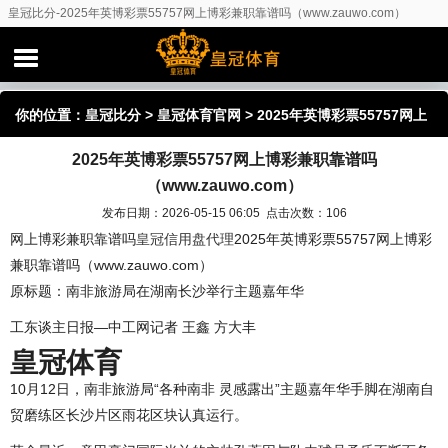
皇冠比分-2025年英博彩票55757网上博彩兼职靠谱吗（www.zauwo.com）
你的位置：
皇冠比分
>
皇冠体育官网
> 2025年英博彩票55757网上
2025年英博彩票55757网上博彩兼职靠谱吗
博彩兼职靠谱吗（www.zauwo.com）
（www.zauwo.com）
发布日期：2026-05-15 06:05 点击次数：106
网上博彩兼职靠谱吗
皇冠信用盘代理
2025年英博彩票55757网上博彩
兼职靠谱吗（www.zauwo.com）
原标题：南非旅游局在湖南长沙举行主题嘉年华
工东谈主日报—中工网记者 王鑫 方大丰
皇冠体育
10月12日，南非旅游局“各种南非 灵感露出”主题嘉年华手脚在湖南自
贸磨练区长沙片区雨花区块认真运行。