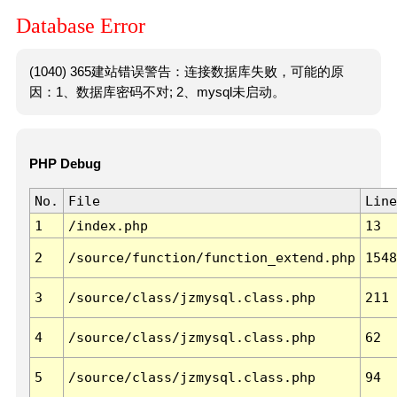
Database Error
(1040) 365建站错误警告：连接数据库失败，可能的原
因：1、数据库密码不对; 2、mysql未启动。
PHP Debug
No.
File
Line
1
/index.php
13
2
/source/function/function_extend.php
1548
3
/source/class/jzmysql.class.php
211
4
/source/class/jzmysql.class.php
62
5
/source/class/jzmysql.class.php
94