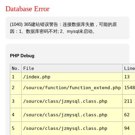
Database Error
(1040) 365建站错误警告：连接数据库失败，可能的原
因：1、数据库密码不对; 2、mysql未启动。
PHP Debug
No.
File
Line
1
/index.php
13
2
/source/function/function_extend.php
1548
3
/source/class/jzmysql.class.php
211
4
/source/class/jzmysql.class.php
62
5
/source/class/jzmysql.class.php
94