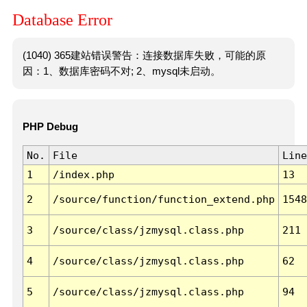
Database Error
(1040) 365建站错误警告：连接数据库失败，可能的原
因：1、数据库密码不对; 2、mysql未启动。
PHP Debug
No.
File
Line
1
/index.php
13
2
/source/function/function_extend.php
1548
3
/source/class/jzmysql.class.php
211
4
/source/class/jzmysql.class.php
62
5
/source/class/jzmysql.class.php
94