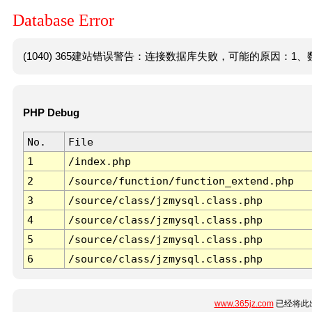
Database Error
(1040) 365建站错误警告：连接数据库失败，可能的原因：1、数
PHP Debug
No.
File
1
/index.php
2
/source/function/function_extend.php
3
/source/class/jzmysql.class.php
4
/source/class/jzmysql.class.php
5
/source/class/jzmysql.class.php
6
/source/class/jzmysql.class.php
www.365jz.com
已经将此