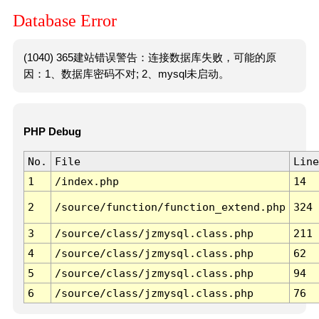
Database Error
(1040) 365建站错误警告：连接数据库失败，可能的原
因：1、数据库密码不对; 2、mysql未启动。
PHP Debug
No.
File
Line
1
/index.php
14
2
/source/function/function_extend.php
324
3
/source/class/jzmysql.class.php
211
4
/source/class/jzmysql.class.php
62
5
/source/class/jzmysql.class.php
94
6
/source/class/jzmysql.class.php
76