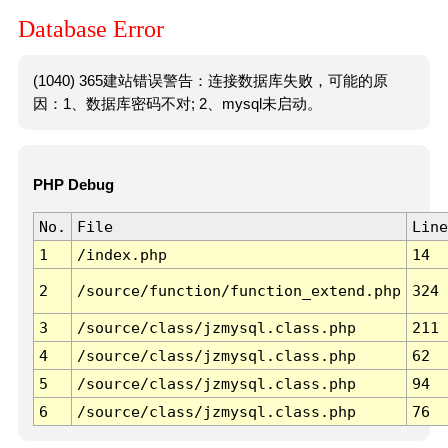
Database Error
(1040) 365建站错误警告：连接数据库失败，可能的原
因：1、数据库密码不对; 2、mysql未启动。
PHP Debug
No.
File
Line
1
/index.php
14
2
/source/function/function_extend.php
324
3
/source/class/jzmysql.class.php
211
4
/source/class/jzmysql.class.php
62
5
/source/class/jzmysql.class.php
94
6
/source/class/jzmysql.class.php
76