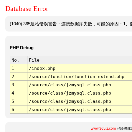
Database Error
(1040) 365建站错误警告：连接数据库失败，可能的原因：1、数
PHP Debug
No.
File
1
/index.php
2
/source/function/function_extend.php
3
/source/class/jzmysql.class.php
4
/source/class/jzmysql.class.php
5
/source/class/jzmysql.class.php
6
/source/class/jzmysql.class.php
www.365jz.com
已经将此