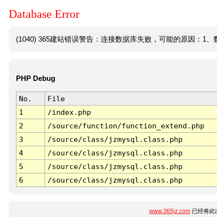
Database Error
(1040) 365建站错误警告：连接数据库失败，可能的原因：1、数
PHP Debug
No.
File
1
/index.php
2
/source/function/function_extend.php
3
/source/class/jzmysql.class.php
4
/source/class/jzmysql.class.php
5
/source/class/jzmysql.class.php
6
/source/class/jzmysql.class.php
www.365jz.com
已经将此