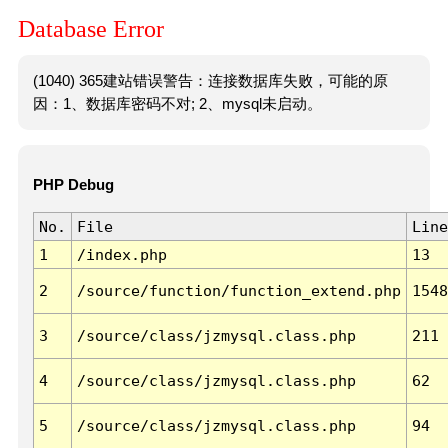
Database Error
(1040) 365建站错误警告：连接数据库失败，可能的原
因：1、数据库密码不对; 2、mysql未启动。
PHP Debug
No.
File
Line
1
/index.php
13
2
/source/function/function_extend.php
1548
3
/source/class/jzmysql.class.php
211
4
/source/class/jzmysql.class.php
62
5
/source/class/jzmysql.class.php
94