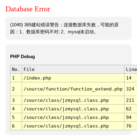
Database Error
(1040) 365建站错误警告：连接数据库失败，可能的原
因：1、数据库密码不对; 2、mysql未启动。
PHP Debug
No.
File
Line
1
/index.php
14
2
/source/function/function_extend.php
324
3
/source/class/jzmysql.class.php
211
4
/source/class/jzmysql.class.php
62
5
/source/class/jzmysql.class.php
94
6
/source/class/jzmysql.class.php
76