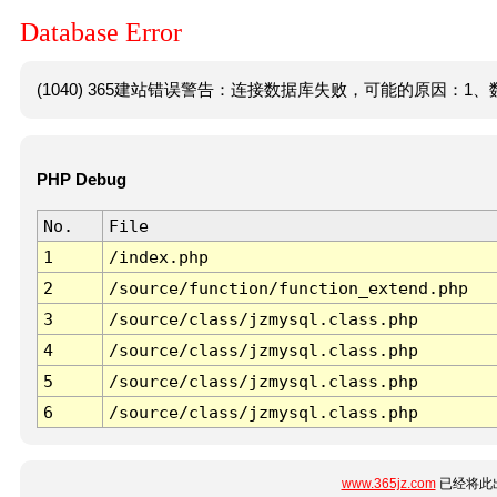
Database Error
(1040) 365建站错误警告：连接数据库失败，可能的原因：1、数
PHP Debug
No.
File
1
/index.php
2
/source/function/function_extend.php
3
/source/class/jzmysql.class.php
4
/source/class/jzmysql.class.php
5
/source/class/jzmysql.class.php
6
/source/class/jzmysql.class.php
www.365jz.com
已经将此