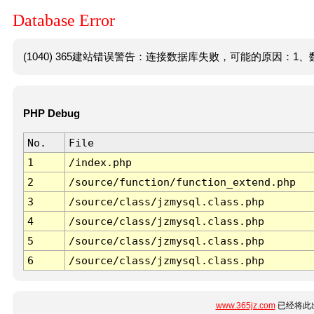
Database Error
(1040) 365建站错误警告：连接数据库失败，可能的原因：1、数
PHP Debug
No.
File
1
/index.php
2
/source/function/function_extend.php
3
/source/class/jzmysql.class.php
4
/source/class/jzmysql.class.php
5
/source/class/jzmysql.class.php
6
/source/class/jzmysql.class.php
www.365jz.com
已经将此