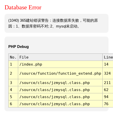
Database Error
(1040) 365建站错误警告：连接数据库失败，可能的原
因：1、数据库密码不对; 2、mysql未启动。
PHP Debug
No.
File
Line
1
/index.php
14
2
/source/function/function_extend.php
324
3
/source/class/jzmysql.class.php
211
4
/source/class/jzmysql.class.php
62
5
/source/class/jzmysql.class.php
94
6
/source/class/jzmysql.class.php
76