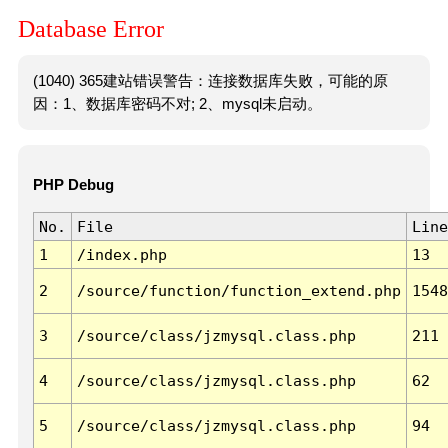
Database Error
(1040) 365建站错误警告：连接数据库失败，可能的原
因：1、数据库密码不对; 2、mysql未启动。
PHP Debug
No.
File
Line
1
/index.php
13
2
/source/function/function_extend.php
1548
3
/source/class/jzmysql.class.php
211
4
/source/class/jzmysql.class.php
62
5
/source/class/jzmysql.class.php
94