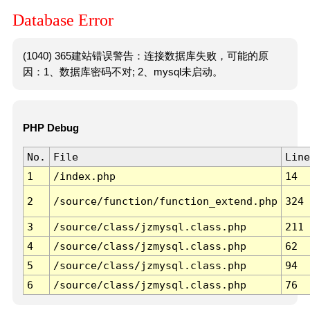
Database Error
(1040) 365建站错误警告：连接数据库失败，可能的原
因：1、数据库密码不对; 2、mysql未启动。
PHP Debug
No.
File
Line
1
/index.php
14
2
/source/function/function_extend.php
324
3
/source/class/jzmysql.class.php
211
4
/source/class/jzmysql.class.php
62
5
/source/class/jzmysql.class.php
94
6
/source/class/jzmysql.class.php
76