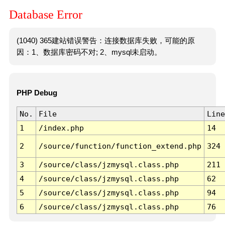
Database Error
(1040) 365建站错误警告：连接数据库失败，可能的原
因：1、数据库密码不对; 2、mysql未启动。
PHP Debug
No.
File
Line
1
/index.php
14
2
/source/function/function_extend.php
324
3
/source/class/jzmysql.class.php
211
4
/source/class/jzmysql.class.php
62
5
/source/class/jzmysql.class.php
94
6
/source/class/jzmysql.class.php
76