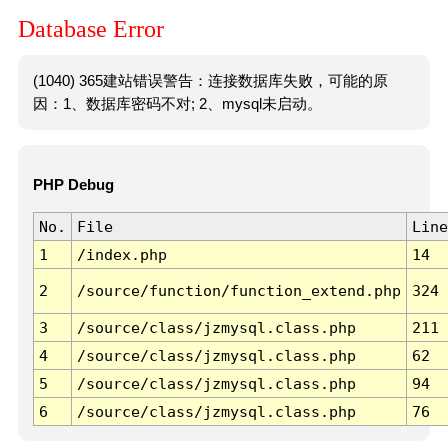
Database Error
(1040) 365建站错误警告：连接数据库失败，可能的原
因：1、数据库密码不对; 2、mysql未启动。
PHP Debug
No.
File
Line
1
/index.php
14
2
/source/function/function_extend.php
324
3
/source/class/jzmysql.class.php
211
4
/source/class/jzmysql.class.php
62
5
/source/class/jzmysql.class.php
94
6
/source/class/jzmysql.class.php
76