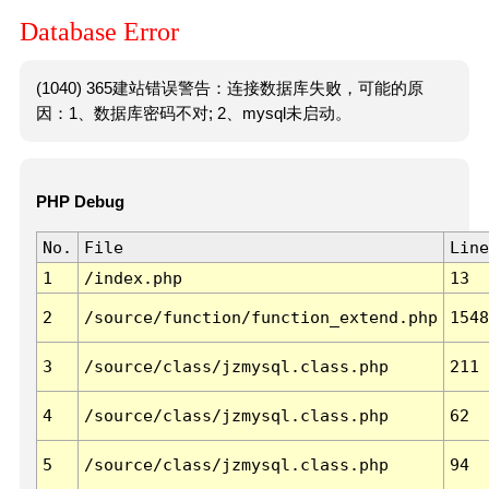
Database Error
(1040) 365建站错误警告：连接数据库失败，可能的原
因：1、数据库密码不对; 2、mysql未启动。
PHP Debug
No.
File
Line
1
/index.php
13
2
/source/function/function_extend.php
1548
3
/source/class/jzmysql.class.php
211
4
/source/class/jzmysql.class.php
62
5
/source/class/jzmysql.class.php
94