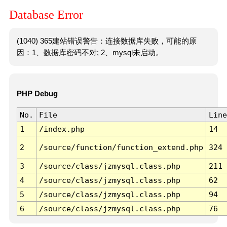
Database Error
(1040) 365建站错误警告：连接数据库失败，可能的原
因：1、数据库密码不对; 2、mysql未启动。
PHP Debug
No.
File
Line
1
/index.php
14
2
/source/function/function_extend.php
324
3
/source/class/jzmysql.class.php
211
4
/source/class/jzmysql.class.php
62
5
/source/class/jzmysql.class.php
94
6
/source/class/jzmysql.class.php
76