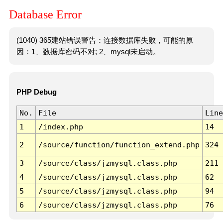
Database Error
(1040) 365建站错误警告：连接数据库失败，可能的原
因：1、数据库密码不对; 2、mysql未启动。
PHP Debug
No.
File
Line
1
/index.php
14
2
/source/function/function_extend.php
324
3
/source/class/jzmysql.class.php
211
4
/source/class/jzmysql.class.php
62
5
/source/class/jzmysql.class.php
94
6
/source/class/jzmysql.class.php
76