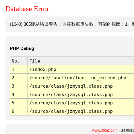
Database Error
(1040) 365建站错误警告：连接数据库失败，可能的原因：1、数
PHP Debug
No.
File
1
/index.php
2
/source/function/function_extend.php
3
/source/class/jzmysql.class.php
4
/source/class/jzmysql.class.php
5
/source/class/jzmysql.class.php
6
/source/class/jzmysql.class.php
www.365jz.com
已经将此