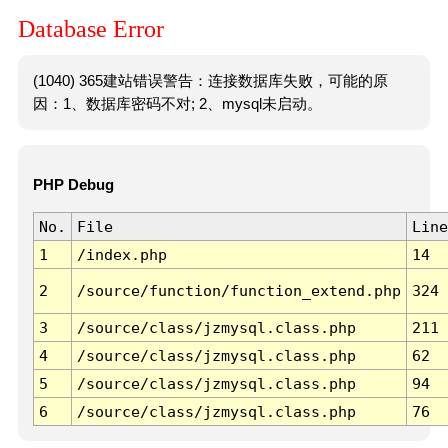
Database Error
(1040) 365建站错误警告：连接数据库失败，可能的原
因：1、数据库密码不对; 2、mysql未启动。
PHP Debug
No.
File
Line
1
/index.php
14
2
/source/function/function_extend.php
324
3
/source/class/jzmysql.class.php
211
4
/source/class/jzmysql.class.php
62
5
/source/class/jzmysql.class.php
94
6
/source/class/jzmysql.class.php
76