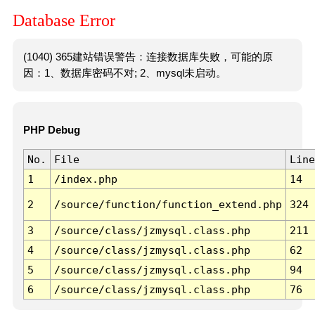
Database Error
(1040) 365建站错误警告：连接数据库失败，可能的原
因：1、数据库密码不对; 2、mysql未启动。
PHP Debug
No.
File
Line
1
/index.php
14
2
/source/function/function_extend.php
324
3
/source/class/jzmysql.class.php
211
4
/source/class/jzmysql.class.php
62
5
/source/class/jzmysql.class.php
94
6
/source/class/jzmysql.class.php
76