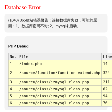
Database Error
(1040) 365建站错误警告：连接数据库失败，可能的原
因：1、数据库密码不对; 2、mysql未启动。
PHP Debug
No.
File
Line
1
/index.php
14
2
/source/function/function_extend.php
324
3
/source/class/jzmysql.class.php
211
4
/source/class/jzmysql.class.php
62
5
/source/class/jzmysql.class.php
94
6
/source/class/jzmysql.class.php
76