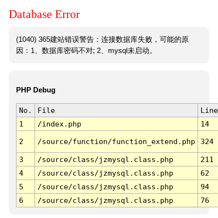
Database Error
(1040) 365建站错误警告：连接数据库失败，可能的原
因：1、数据库密码不对; 2、mysql未启动。
PHP Debug
No.
File
Line
1
/index.php
14
2
/source/function/function_extend.php
324
3
/source/class/jzmysql.class.php
211
4
/source/class/jzmysql.class.php
62
5
/source/class/jzmysql.class.php
94
6
/source/class/jzmysql.class.php
76