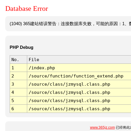
Database Error
(1040) 365建站错误警告：连接数据库失败，可能的原因：1、数
PHP Debug
No.
File
1
/index.php
2
/source/function/function_extend.php
3
/source/class/jzmysql.class.php
4
/source/class/jzmysql.class.php
5
/source/class/jzmysql.class.php
6
/source/class/jzmysql.class.php
www.365jz.com
已经将此