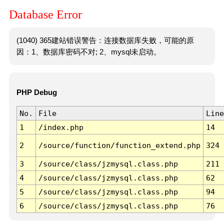
Database Error
(1040) 365建站错误警告：连接数据库失败，可能的原
因：1、数据库密码不对; 2、mysql未启动。
PHP Debug
No.
File
Line
1
/index.php
14
2
/source/function/function_extend.php
324
3
/source/class/jzmysql.class.php
211
4
/source/class/jzmysql.class.php
62
5
/source/class/jzmysql.class.php
94
6
/source/class/jzmysql.class.php
76