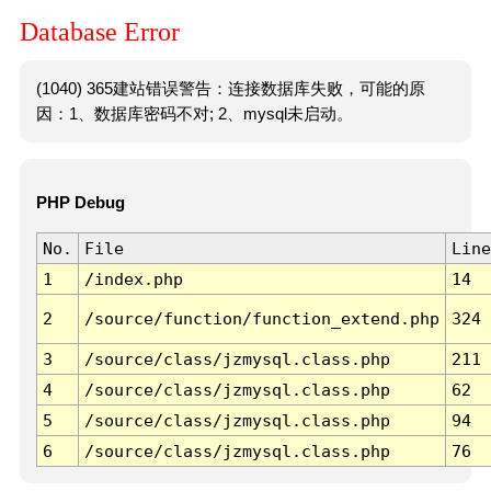
Database Error
(1040) 365建站错误警告：连接数据库失败，可能的原
因：1、数据库密码不对; 2、mysql未启动。
PHP Debug
No.
File
Line
1
/index.php
14
2
/source/function/function_extend.php
324
3
/source/class/jzmysql.class.php
211
4
/source/class/jzmysql.class.php
62
5
/source/class/jzmysql.class.php
94
6
/source/class/jzmysql.class.php
76