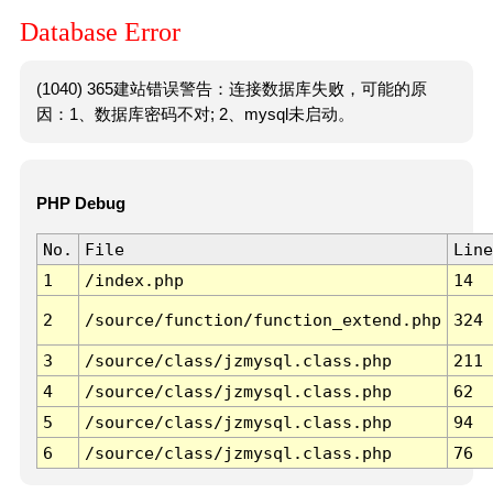
Database Error
(1040) 365建站错误警告：连接数据库失败，可能的原
因：1、数据库密码不对; 2、mysql未启动。
PHP Debug
No.
File
Line
1
/index.php
14
2
/source/function/function_extend.php
324
3
/source/class/jzmysql.class.php
211
4
/source/class/jzmysql.class.php
62
5
/source/class/jzmysql.class.php
94
6
/source/class/jzmysql.class.php
76