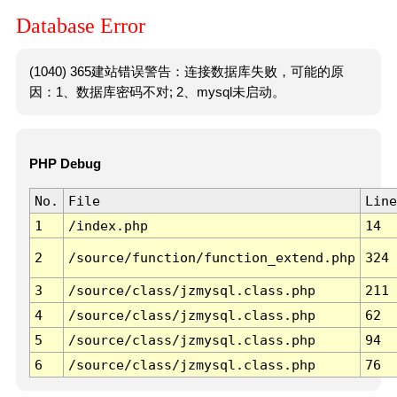
Database Error
(1040) 365建站错误警告：连接数据库失败，可能的原
因：1、数据库密码不对; 2、mysql未启动。
PHP Debug
No.
File
Line
1
/index.php
14
2
/source/function/function_extend.php
324
3
/source/class/jzmysql.class.php
211
4
/source/class/jzmysql.class.php
62
5
/source/class/jzmysql.class.php
94
6
/source/class/jzmysql.class.php
76