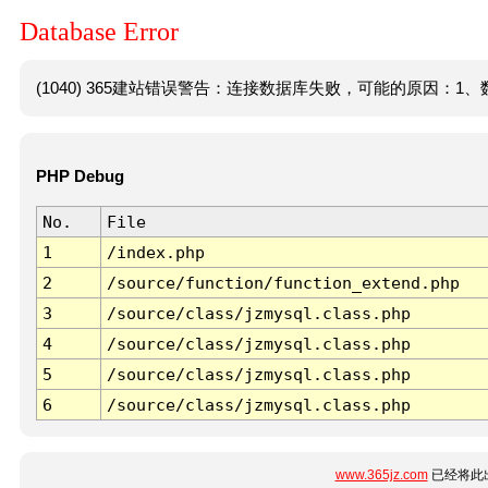
Database Error
(1040) 365建站错误警告：连接数据库失败，可能的原因：1、数
PHP Debug
No.
File
1
/index.php
2
/source/function/function_extend.php
3
/source/class/jzmysql.class.php
4
/source/class/jzmysql.class.php
5
/source/class/jzmysql.class.php
6
/source/class/jzmysql.class.php
www.365jz.com
已经将此