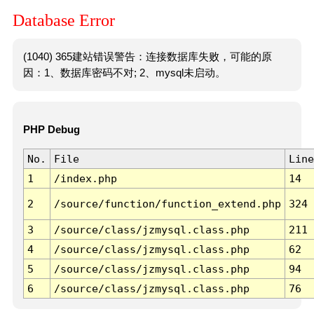
Database Error
(1040) 365建站错误警告：连接数据库失败，可能的原
因：1、数据库密码不对; 2、mysql未启动。
PHP Debug
No.
File
Line
1
/index.php
14
2
/source/function/function_extend.php
324
3
/source/class/jzmysql.class.php
211
4
/source/class/jzmysql.class.php
62
5
/source/class/jzmysql.class.php
94
6
/source/class/jzmysql.class.php
76