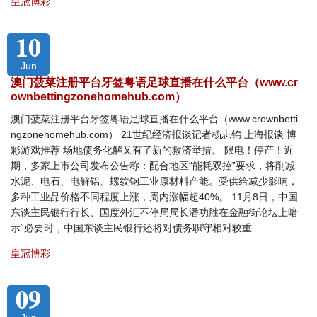
皇冠博彩
10
Jun
澳门菠菜注册平台牙签粤语足球直播在什么平台（www.cr
ownbettingzonehomehub.com）
澳门菠菜注册平台牙签粤语足球直播在什么平台（www.crownbetti
ngzonehomehub.com） 21世纪经济报谈记者杨志锦 上海报谈 博
彩游戏推荐 场地债务化解又有了新的救济举措。 限电！停产！近
期，多家上市公司发布公告称：配合地区“能耗双控”要求，将削减
水泥、电石、电解铝、螺纹钢工业原材料产能。受供给减少影响，
多种工业品价格不同程度上涨，周内涨幅超40%。 11月8日，中国
东谈主民银行行长、国度外汇不停局局长潘功胜在金融街论坛上暗
示“必要时，中国东谈主民银行还将对债务职守相对较重
皇冠博彩
09