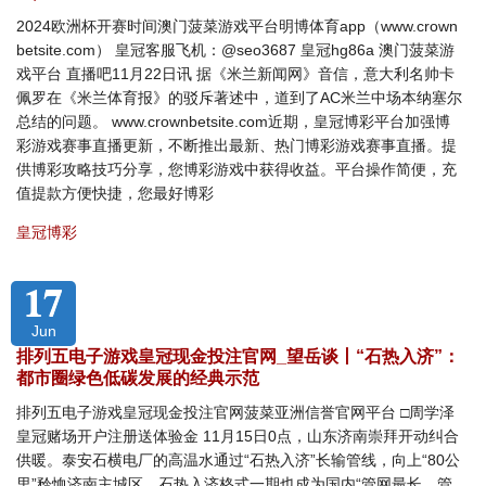
2024欧洲杯开赛时间澳门菠菜游戏平台明博体育app（www.crown
betsite.com） 皇冠客服飞机：@seo3687 皇冠hg86a 澳门菠菜游
戏平台 直播吧11月22日讯 据《米兰新闻网》音信，意大利名帅卡
佩罗在《米兰体育报》的驳斥著述中，道到了AC米兰中场本纳塞尔
总结的问题。 www.crownbetsite.com近期，皇冠博彩平台加强博
彩游戏赛事直播更新，不断推出最新、热门博彩游戏赛事直播。提
供博彩攻略技巧分享，您博彩游戏中获得收益。平台操作简便，充
值提款方便快捷，您最好博彩
皇冠博彩
17
Jun
排列五电子游戏皇冠现金投注官网_望岳谈丨“石热入济”：
都市圈绿色低碳发展的经典示范
排列五电子游戏皇冠现金投注官网菠菜亚洲信誉官网平台 □周学泽
皇冠赌场开户注册送体验金 11月15日0点，山东济南崇拜开动纠合
供暖。泰安石横电厂的高温水通过“石热入济”长输管线，向上“80公
里”矜恤济南主城区。石热入济格式一期也成为国内“管网最长、管