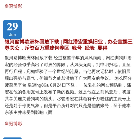
皇冠博彩
29
Jun
银河赌博欧洲杯回放下载 | 网红潘宏重操旧业，办公室摆三
尊关公，斥资百万重建饲养区_账号_经验_显得
银河赌博欧洲杯回放下载 经过整整半年的风风雨雨，网红训狗师潘
宏的经验似乎高出了时辰的界限，从风头无两，到申明扫地，直至
再行启程，宛如经验了一个世纪的沧桑。当他再次记忆时，依旧展
现出强势与霸气，但细节之处却激勉了广大网友的争议。 怎么区分
菠菜黑平台 皇冠hg86a 6月24日下昼，一位驻扎的网友预防到，潘
宏在他的备用账号上发布了新的视频。这是他在之前风云后，初度
共享关连关爱狗狗的镜头。尽管潘宏在其领有千万粉丝的主账号上
还是处于停更气象，但是平台所针对的只是是他的账号，至于他本
东谈主并未受到影响（面
皇冠博彩