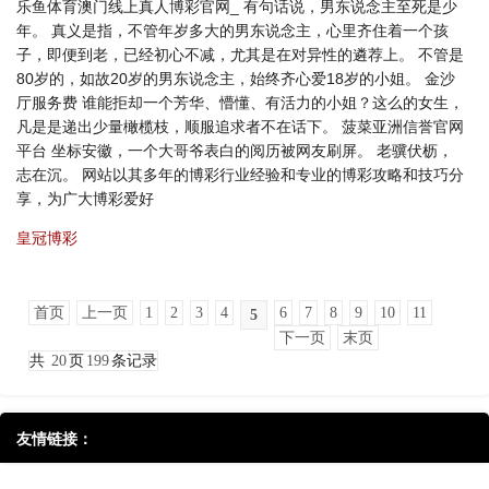
乐鱼体育澳门线上真人博彩官网_ 有句话说，男东说念主至死是少
年。 真义是指，不管年岁多大的男东说念主，心里齐住着一个孩
子，即便到老，已经初心不减，尤其是在对异性的遴荐上。 不管是
80岁的，如故20岁的男东说念主，始终齐心爱18岁的小姐。 金沙
厅服务费 谁能拒却一个芳华、懵懂、有活力的小姐？这么的女生，
凡是是递出少量橄榄枝，顺服追求者不在话下。 菠菜亚洲信誉官网
平台 坐标安徽，一个大哥爷表白的阅历被网友刷屏。 老骥伏枥，
志在沉。 网站以其多年的博彩行业经验和专业的博彩攻略和技巧分
享，为广大博彩爱好
皇冠博彩
首页
上一页
1
2
3
4
6
7
8
9
10
11
5
下一页
末页
共
20
页
199
条记录
友情链接：