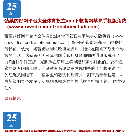
25
Jul
菠菜的好网平台大全体育投注app下载官网苹果手机版免费
（www.crowndiamondzonehomehub.com）
菠菜的好网平台大全体育投注app下载官网苹果手机版免费（www.
crowndiamondzonehomehub.com）银河娱乐城 乐高乐土的彩虹
滑梯前，钱天一短暂踮起脚尖欧博龙虎斗，指尖在阳光下划出个弥
散的心形。这姑娘今天可算把国度队那身紧绷绷的通讯服甩开了，
白T恤配牛仔短裤，光脚踩在草坪上笑得跟邻家小妹似的。要不说
这届网友眼睛毒呢，立马就有东说念主发现她手腕上那根消逝半年
的红绳又回顾了——客岁亚锦赛失利后摘的，刻下后堂堂挂着，衬
着新染的栗色发尾，活脱脱像棵逢春的樱花树再行抽了芽。 体育投
注a
皇冠博彩
25
Jul