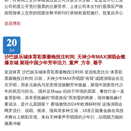
则，经审阅上交所审核观点及公司注册苦求文献，证监会开心上述
公司初度公开荒行股票的注册苦求。上述公司本次刊行股票应严格
按照报奉上交所的招股诠释书和刊行承销有遐想施行。批复自开心
皇冠博彩
20
Jul
沙巴娱乐城体育彩票最晚投注时间_天神少年MAX演唱会燃
爆京城 展现中国少年芳华活力_童声_方非_着手
皇冠体育 沙巴娱乐城体育彩票最晚投注时间 皇冠电竞比分 体育彩
票最晚投注时间 日前，天神少年MAX齐唱团“有我”成团演唱会在北
京开唱，用多元曲风与至意情谊掀翻芳华激越，展现中国新世代少
年的风范与担当。 国外足球app 但由于环境的原因，餐饮行业一直
备受影响，原本受陈赫的“明星效应”而加盟的商家，现却像陈赫讨
要说法，是什么原因呢？ 赛场激情2024年欧洲杯时间 这场演唱会
网罗流行、说唱、摇滚、国风等多种立场，18首正能量金曲在高技
术舞台上精彩呈现。来自天神童声齐唱团的少年们，以唱跳万能的
施展冲破