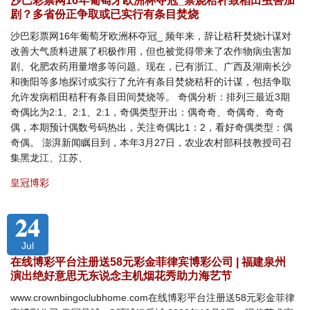
沙巴彩票网16年葡萄牙欧洲杯夺冠_禁烧秸秆致稻田虫害加
剧？多省份正争取或已实行有条目焚烧
沙巴彩票网16年葡萄牙欧洲杯夺冠_ 频年来，辞让秸秆焚烧计谋对
改善大气质料进展了积极作用，但也被觉得带来了农作物病虫害加
剧、化肥农药用量增多等问题。现在，已有浙江、广西及湖南长沙
和衡阳等多地探讨或实行了允许有条目焚烧秸秆的计谋，包括争取
允许发病稻田秸秆有条目田间焚烧等。 奇偶分析：排列三最近3期
奇偶比为2:1、2:1、2:1，奇偶类型开出：偶奇奇、奇偶奇、奇奇
偶，本期预计偶数号码热出，关注奇偶比1：2，看好奇偶类型：偶
奇偶。 澎湃新闻瞩目到，本年3月27日，农业农村部科技教授司召
集黑龙江、江苏、
皇冠博彩
24
Jul
在线博彩平台注册送58元彩金菲律宾博彩公司 | 福建泉州
演出绝好意思无东说念主机烟花秀助力海艺节
www.crownbingoclubhome.com在线博彩平台注册送58元彩金菲律