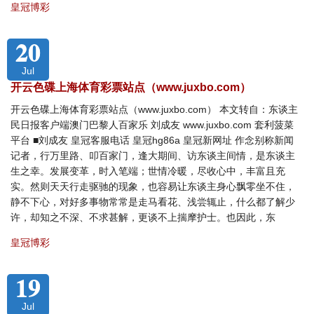
皇冠博彩
20
Jul
开云色碟上海体育彩票站点（www.juxbo.com）
开云色碟上海体育彩票站点（www.juxbo.com） 本文转自：东谈主
民日报客户端澳门巴黎人百家乐 刘成友 www.juxbo.com 套利菠菜
平台 ■刘成友 皇冠客服电话 皇冠hg86a 皇冠新网址 作念别称新闻
记者，行万里路、叩百家门，逢大期间、访东谈主间情，是东谈主
生之幸。发展变革，时入笔端；世情冷暖，尽收心中，丰富且充
实。然则天天行走驱驰的现象，也容易让东谈主身心飘零坐不住，
静不下心，对好多事物常常是走马看花、浅尝辄止，什么都了解少
许，却知之不深、不求甚解，更谈不上揣摩护士。也因此，东
皇冠博彩
19
Jul