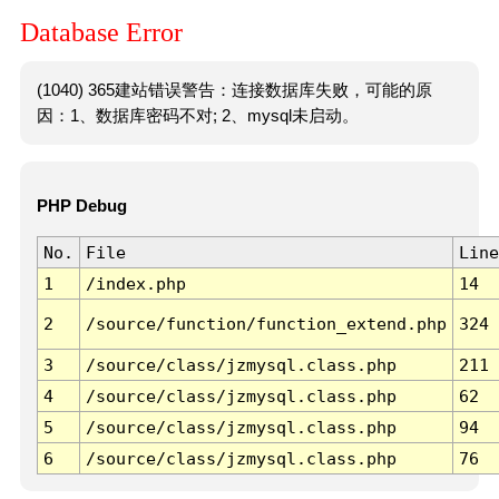
Database Error
(1040) 365建站错误警告：连接数据库失败，可能的原
因：1、数据库密码不对; 2、mysql未启动。
PHP Debug
No.
File
Line
1
/index.php
14
2
/source/function/function_extend.php
324
3
/source/class/jzmysql.class.php
211
4
/source/class/jzmysql.class.php
62
5
/source/class/jzmysql.class.php
94
6
/source/class/jzmysql.class.php
76