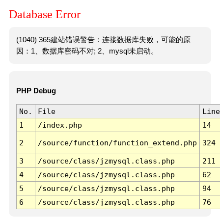
Database Error
(1040) 365建站错误警告：连接数据库失败，可能的原
因：1、数据库密码不对; 2、mysql未启动。
PHP Debug
No.
File
Line
1
/index.php
14
2
/source/function/function_extend.php
324
3
/source/class/jzmysql.class.php
211
4
/source/class/jzmysql.class.php
62
5
/source/class/jzmysql.class.php
94
6
/source/class/jzmysql.class.php
76