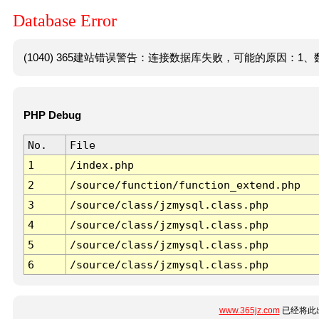
Database Error
(1040) 365建站错误警告：连接数据库失败，可能的原因：1、数
PHP Debug
No.
File
1
/index.php
2
/source/function/function_extend.php
3
/source/class/jzmysql.class.php
4
/source/class/jzmysql.class.php
5
/source/class/jzmysql.class.php
6
/source/class/jzmysql.class.php
www.365jz.com
已经将此