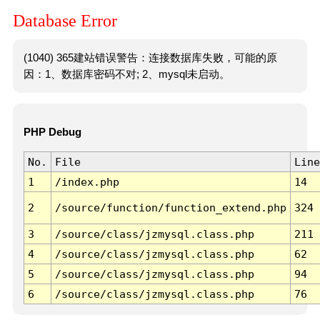
Database Error
(1040) 365建站错误警告：连接数据库失败，可能的原
因：1、数据库密码不对; 2、mysql未启动。
PHP Debug
No.
File
Line
1
/index.php
14
2
/source/function/function_extend.php
324
3
/source/class/jzmysql.class.php
211
4
/source/class/jzmysql.class.php
62
5
/source/class/jzmysql.class.php
94
6
/source/class/jzmysql.class.php
76