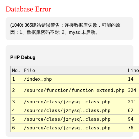
Database Error
(1040) 365建站错误警告：连接数据库失败，可能的原
因：1、数据库密码不对; 2、mysql未启动。
PHP Debug
No.
File
Line
1
/index.php
14
2
/source/function/function_extend.php
324
3
/source/class/jzmysql.class.php
211
4
/source/class/jzmysql.class.php
62
5
/source/class/jzmysql.class.php
94
6
/source/class/jzmysql.class.php
76