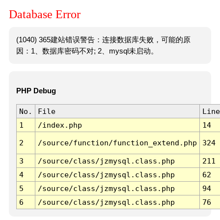
Database Error
(1040) 365建站错误警告：连接数据库失败，可能的原
因：1、数据库密码不对; 2、mysql未启动。
PHP Debug
No.
File
Line
1
/index.php
14
2
/source/function/function_extend.php
324
3
/source/class/jzmysql.class.php
211
4
/source/class/jzmysql.class.php
62
5
/source/class/jzmysql.class.php
94
6
/source/class/jzmysql.class.php
76