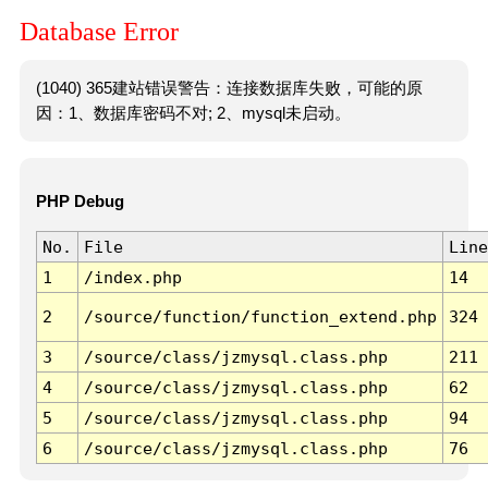
Database Error
(1040) 365建站错误警告：连接数据库失败，可能的原
因：1、数据库密码不对; 2、mysql未启动。
PHP Debug
No.
File
Line
1
/index.php
14
2
/source/function/function_extend.php
324
3
/source/class/jzmysql.class.php
211
4
/source/class/jzmysql.class.php
62
5
/source/class/jzmysql.class.php
94
6
/source/class/jzmysql.class.php
76