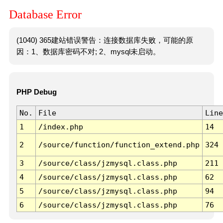
Database Error
(1040) 365建站错误警告：连接数据库失败，可能的原
因：1、数据库密码不对; 2、mysql未启动。
PHP Debug
No.
File
Line
1
/index.php
14
2
/source/function/function_extend.php
324
3
/source/class/jzmysql.class.php
211
4
/source/class/jzmysql.class.php
62
5
/source/class/jzmysql.class.php
94
6
/source/class/jzmysql.class.php
76