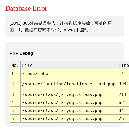
Database Error
(1040) 365建站错误警告：连接数据库失败，可能的原
因：1、数据库密码不对; 2、mysql未启动。
PHP Debug
No.
File
Line
1
/index.php
14
2
/source/function/function_extend.php
324
3
/source/class/jzmysql.class.php
211
4
/source/class/jzmysql.class.php
62
5
/source/class/jzmysql.class.php
94
6
/source/class/jzmysql.class.php
76