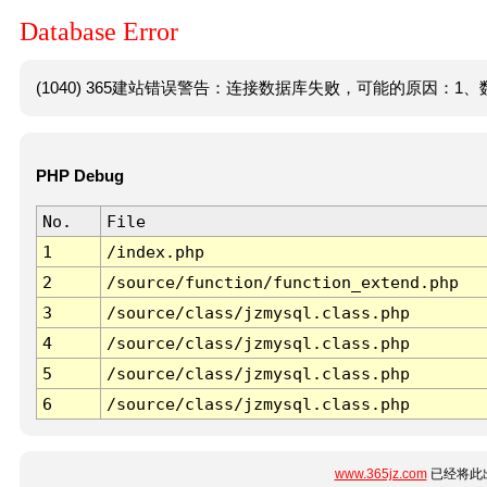
Database Error
(1040) 365建站错误警告：连接数据库失败，可能的原因：1、数
PHP Debug
No.
File
1
/index.php
2
/source/function/function_extend.php
3
/source/class/jzmysql.class.php
4
/source/class/jzmysql.class.php
5
/source/class/jzmysql.class.php
6
/source/class/jzmysql.class.php
www.365jz.com
已经将此