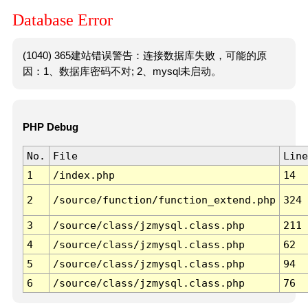
Database Error
(1040) 365建站错误警告：连接数据库失败，可能的原
因：1、数据库密码不对; 2、mysql未启动。
PHP Debug
No.
File
Line
1
/index.php
14
2
/source/function/function_extend.php
324
3
/source/class/jzmysql.class.php
211
4
/source/class/jzmysql.class.php
62
5
/source/class/jzmysql.class.php
94
6
/source/class/jzmysql.class.php
76